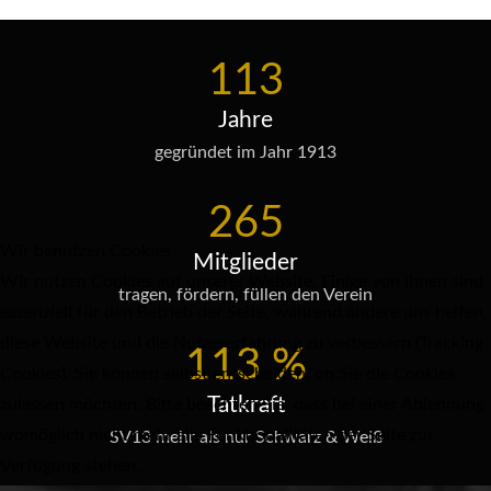
113
Jahre
gegründet im Jahr 1913
265
Wir benutzen Cookies
Mitglieder
Wir nutzen Cookies auf unserer Website. Einige von ihnen sind
tragen, fördern, füllen den Verein
essenziell für den Betrieb der Seite, während andere uns helfen,
diese Website und die Nutzererfahrung zu verbessern (Tracking
113
%
Cookies). Sie können selbst entscheiden, ob Sie die Cookies
Tatkraft
zulassen möchten. Bitte beachten Sie, dass bei einer Ablehnung
womöglich nicht mehr alle Funktionalitäten der Seite zur
SV13 mehr als nur Schwarz & Weiß
Verfügung stehen.