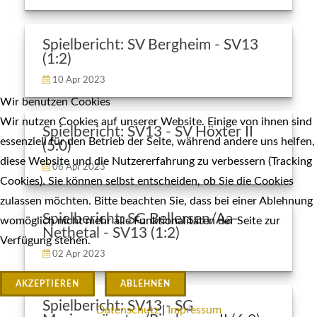
Spielbericht: SV Bergheim - SV13
(1:2)
10 Apr 2023
Wir benutzen Cookies
Wir nutzen Cookies auf unserer Website. Einige von ihnen sind
Spielbericht: SV13 - SV Höxter II
essenziell für den Betrieb der Seite, während andere uns helfen,
(5:0)
diese Website und die Nutzererfahrung zu verbessern (Tracking
06 Apr 2023
Cookies). Sie können selbst entscheiden, ob Sie die Cookies
zulassen möchten. Bitte beachten Sie, dass bei einer Ablehnung
Spielbericht: SG Bellersen/Aa-
womöglich nicht mehr alle Funktionalitäten der Seite zur
Nethetal - SV13 (1:2)
Verfügung stehen.
02 Apr 2023
AKZEPTIEREN
ABLEHNEN
Spielbericht: SV13 - SG
Datenschutz
|
Impressum